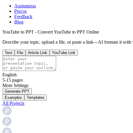
Assinaturas
Preços
Feedback
Blog
YouTube to PPT - Convert YouTube to PPT Online
Describe your topic, upload a file, or paste a link—AI formats it with 
Text
File
Article Link
YouTube Link
English
5-15 pages
More
Settings
Generate PPT
Examples
Templates
All Projects