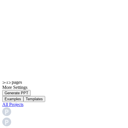
Assinaturas
Preços
Feedback
Blog
Doc to PPT - Convert Doc & Word to PPT Free
Describe your topic, upload a file, or paste a link—AI formats it
with visuals.
Text
File
Article Link
YouTube Link
English
5-15 pages
More
Settings
Generate PPT
Examples
Templates
All Projects