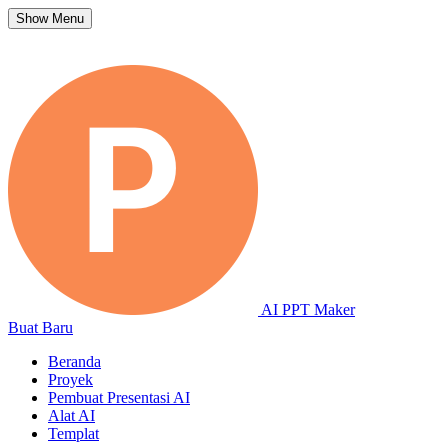
Show Menu
AI PPT Maker
Buat Baru
Beranda
Proyek
Pembuat Presentasi AI
Alat AI
Templat