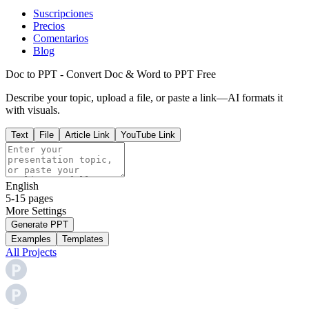
Suscripciones
Precios
Comentarios
Blog
Doc to PPT - Convert Doc & Word to PPT Free
Describe your topic, upload a file, or paste a link—AI formats it
with visuals.
Text
File
Article Link
YouTube Link
English
5-15 pages
More
Settings
Generate PPT
Examples
Templates
All Projects