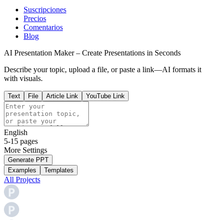
Suscripciones
Precios
Comentarios
Blog
AI Presentation Maker – Create Presentations in Seconds
Describe your topic, upload a file, or paste a link—AI formats it
with visuals.
Text
File
Article Link
YouTube Link
English
5-15 pages
More
Settings
Generate PPT
Examples
Templates
All Projects