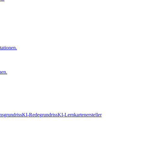
tationen.
nen.
nsgrundriss
KI-Redegrundriss
KI-Lernkartenersteller